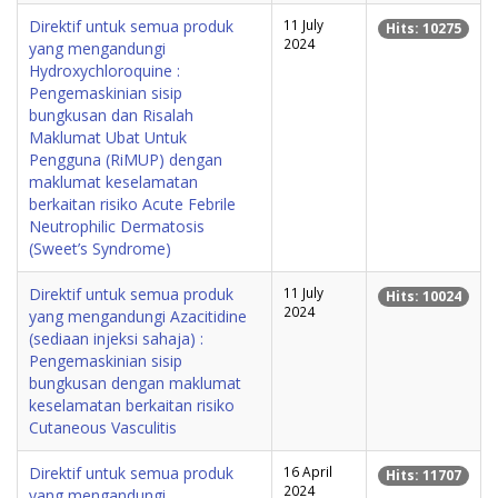
Direktif untuk semua produk
11 July
Hits: 10275
2024
yang mengandungi
Hydroxychloroquine :
Pengemaskinian sisip
bungkusan dan Risalah
Maklumat Ubat Untuk
Pengguna (RiMUP) dengan
maklumat keselamatan
berkaitan risiko Acute Febrile
Neutrophilic Dermatosis
(Sweet’s Syndrome)
Direktif untuk semua produk
11 July
Hits: 10024
2024
yang mengandungi Azacitidine
(sediaan injeksi sahaja) :
Pengemaskinian sisip
bungkusan dengan maklumat
keselamatan berkaitan risiko
Cutaneous Vasculitis
Direktif untuk semua produk
16 April
Hits: 11707
2024
yang mengandungi