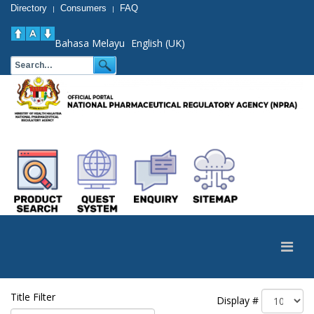
Directory
Consumers
FAQ
|
|
Bahasa Melayu
English (UK)
Title Filter
Display #