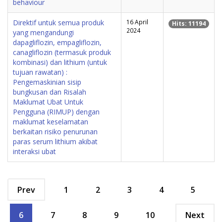
behaviour
Direktif untuk semua produk
16 April
Hits: 11194
2024
yang mengandungi
dapagliflozin, empagliflozin,
canagliflozin (termasuk produk
kombinasi) dan lithium (untuk
tujuan rawatan) :
Pengemaskinian sisip
bungkusan dan Risalah
Maklumat Ubat Untuk
Pengguna (RIMUP) dengan
maklumat keselamatan
berkaitan risiko penurunan
paras serum lithium akibat
interaksi ubat
Prev
1
2
3
4
5
6
7
8
9
10
Next