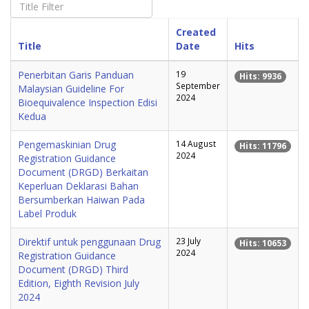
Created
Title
Date
Hits
Penerbitan Garis Panduan
19
Hits: 9936
September
Malaysian Guideline For
2024
Bioequivalence Inspection Edisi
Kedua
Pengemaskinian Drug
14 August
Hits: 11796
2024
Registration Guidance
Document (DRGD) Berkaitan
Keperluan Deklarasi Bahan
Bersumberkan Haiwan Pada
Label Produk
Direktif untuk penggunaan Drug
23 July
Hits: 10653
2024
Registration Guidance
Document (DRGD) Third
Edition, Eighth Revision July
2024