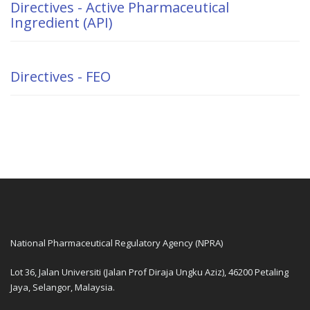
Directives - Active Pharmaceutical
Ingredient (API)
Directives - FEO
National Pharmaceutical Regulatory Agency (NPRA)
Lot 36, Jalan Universiti (Jalan Prof Diraja Ungku Aziz), 46200 Petaling
Jaya, Selangor, Malaysia.