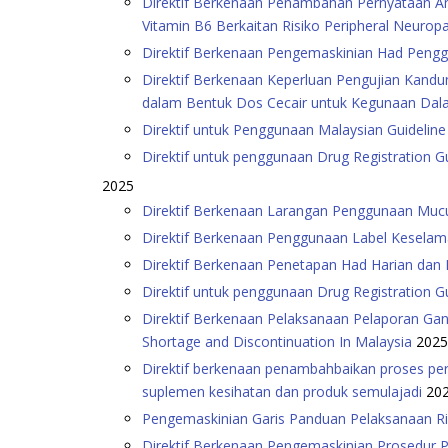
Direktif Berkenaan Penambahan Pernyataan A
Vitamin B6 Berkaitan Risiko Peripheral Neurop
Direktif Berkenaan Pengemaskinian Had Peng
Direktif Berkenaan Keperluan Pengujian Kandung
dalam Bentuk Dos Cecair untuk Kegunaan Dalam
Direktif untuk Penggunaan Malaysian Guideline 
Direktif untuk penggunaan Drug Registration 
2025
Direktif Berkenaan Larangan Penggunaan Muc
Direktif Berkenaan Penggunaan Label Kesela
Direktif Berkenaan Penetapan Had Harian dan
Direktif untuk penggunaan Drug Registration 
Direktif Berkenaan Pelaksanaan Pelaporan Ga
Shortage and Discontinuation In Malaysia
2025
Direktif berkenaan penambahbaikan proses per
suplemen kesihatan dan produk semulajadi
20
Pengemaskinian Garis Panduan Pelaksanaan R
Direktif Berkenaan Pengemaskinian Prosedur