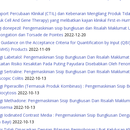
ort Percubaan Klinikal (CTIL) dan Kebenaran Mengilang Produk Tid
oduk Cell And Gene Therapy) yang melibatkan kajian klinikal First-in-Hu
i donepezil: Pengemaskinian sisip bungkusan dan Risalah Maklumat
longation dan Torsade de Pointes
2022-12-20
uidance on the Acceptance Criteria for Quantification by Input (QBI)
(TMHS) Products
2022-11-09
i Labetalol: Pengemaskinian Sisip Bungkusan Dan Risalah Makluma
itan Risiko Kesakitan Pada Puting Payudara Disebabkan Oleh Fen
i Sertraline: Pengemaskinian Sisip Bungkusan Dan Risalah Maklum
copic Colitis
2022-10-13
i Piperacillin (Termasuk Produk Kombinasi) : Pengemaskinian Sisi
iocytosis
2022-10-13
gi Methadone: Pengemaskinian Sisip Bungkusan Dan Risalah Maklu
lisemia
2022-10-13
i Iodinated Contrast Media : Pengemaskinian Sisip Bungkusan Den
 Bayi)
2022-10-13
api Tidak Dipasarkan Dengan Bilangan Permohonan Ubat Kelulusan K