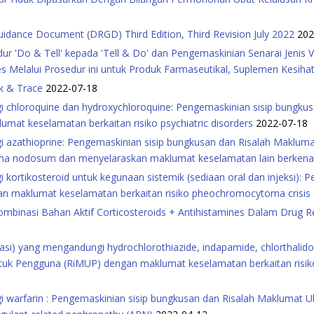
uidance Document (DRGD) Third Edition, Third Revision July 2022
202
'Do & Tell' kepada 'Tell & Do' dan Pengemaskinian Senarai Jenis Var
es Melalui Prosedur ini untuk Produk Farmaseutikal, Suplemen Kesih
ck & Trace
2022-07-18
 chloroquine dan hydroxychloroquine: Pengemaskinian sisip bungku
at keselamatan berkaitan risiko psychiatric disorders
2022-07-18
i azathioprine: Pengemaskinian sisip bungkusan dan Risalah Maklu
ma nodosum dan menyelaraskan maklumat keselamatan lain berkenaan 
kortikosteroid untuk kegunaan sistemik (sediaan oral dan injeksi): 
n maklumat keselamatan berkaitan risiko pheochromocytoma crisis
ombinasi Bahan Aktif Corticosteroids + Antihistamines Dalam Drug
asi) yang mengandungi hydrochlorothiazide, indapamide, chlorthali
tuk Pengguna (RiMUP) dengan maklumat keselamatan berkaitan risiko
i warfarin : Pengemaskinian sisip bungkusan dan Risalah Maklumat 