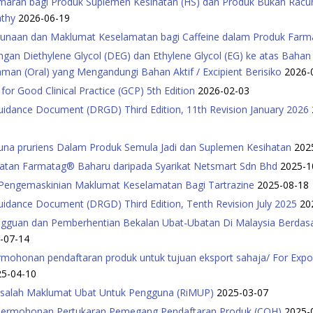
maran bagi Produk Suplemen Kesihatan (HS) dan Produk Bukan Racu
athy
2026-06-19
gunaan dan Maklumat Keselamatan bagi Caffeine dalam Produk Farm
an Diethylene Glycol (DEG) dan Ethylene Glycol (EG) ke atas Bahan Ak
an (Oral) yang Mengandungi Bahan Aktif / Excipient Berisiko
2026-
for Good Clinical Practice (GCP) 5th Edition
2026-02-03
Guidance Document (DRGD) Third Edition, 11th Revision January 2026
una pruriens Dalam Produk Semula Jadi dan Suplemen Kesihatan
202
matan Farmatag® Baharu daripada Syarikat Netsmart Sdn Bhd
2025-1
 Pengemaskinian Maklumat Keselamatan Bagi Tartrazine
2025-08-18
Guidance Document (DRGD) Third Edition, Tenth Revision July 2025
20
ngguan dan Pemberhentian Bekalan Ubat-Ubatan Di Malaysia Berdasar
-07-14
mohonan pendaftaran produk untuk tujuan eksport sahaja/ For Export
25-04-10
isalah Maklumat Ubat Untuk Pengguna (RiMUP)
2025-03-07
 Permohonan Pertukaran Pemegang Pendaftaran Produk (COH)
2025-