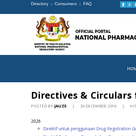
Directory
Consumers
FAQ
|
|
HO
Directives & Circular
POSTED BY
JAUZE
26 DECEMBER 2016
HI
2026
Direktif untuk penggunaan Drug Registration G