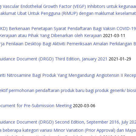
Vascular Endothelial Growth Factor (VEGF) Inhibitors untuk kegunaa
aklumat Ubat Untuk Pengguna (RiMUP) dengan maklumat keselamatan 
D) Berkenaan Penetapan Syarat Pendaftaran Bagi Vaksin COVID-19 
Kerajaan atau Pihak Yang Dibenarkan oleh Kerajaan
2021-03-11
ja Penilaian Desktop Bagi Aktiviti Pemeriksaan Amalan Perkilangan 
Guidance Document (DRGD) Third Edition, January 2021
2021-01-29
riti Nitrosamine Bagi Produk Yang Mengandungi Angiotensin II Recept
irektif permohonan pendaftaran produk baru bagi produk generik/ bio
cument for Pre-Submission Meeting
2020-03-06
Guidance Document (DRGD) Second Edition, September 2016, July 20
eberapa kategori variasi Minor Variation (Prior Approval) dan Major