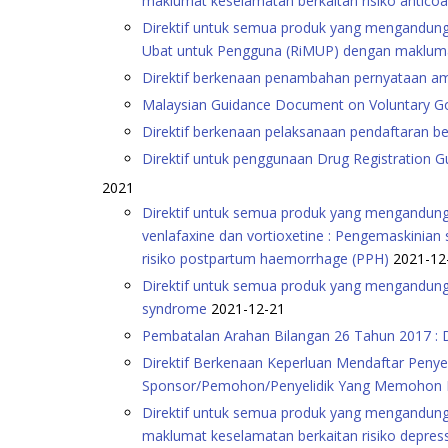
maklumat keselamatan berkaitan risiko antico
Direktif untuk semua produk yang mengandungi
Ubat untuk Pengguna (RiMUP) dengan maklumat 
Direktif berkenaan penambahan pernyataan am
Malaysian Guidance Document on Voluntary Goo
Direktif berkenaan pelaksanaan pendaftaran b
Direktif untuk penggunaan Drug Registration 
2021
Direktif untuk semua produk yang mengandungi c
venlafaxine dan vortioxetine : Pengemaskinia
risiko postpartum haemorrhage (PPH)
2021-12
Direktif untuk semua produk yang mengandungi 
syndrome
2021-12-21
Pembatalan Arahan Bilangan 26 Tahun 2017 : 
Direktif Berkenaan Keperluan Mendaftar Penyel
Sponsor/Pemohon/Penyelidik Yang Memohon Les
Direktif untuk semua produk yang mengandung
maklumat keselamatan berkaitan risiko depres