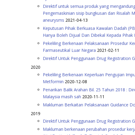
Direktif untuk semua produk yang mengandungi 
Pengemaskinian sisip bungkusan dan Risalah M
aneurysms
2021-04-13
Keputusan Pihak Berkuasa Kawalan Dadah (PBK
Hanya Boleh Dijual Dan Dibekal Kepada Pihak 
Pekeliling Berkenaan Pelaksanaan Prosedur Ker
Farmaseutikal Luar Negara
2021-02-11
Direktif Untuk Penggunaan Drug Registration 
2020
Pekeliling Berkenaan Keperluan Pengujian Impu
Metformin
2020-12-08
Penarikan Balik Arahan Bil. 25 Tahun 2018 : D
Malaysia masih sah
2020-11-11
Makluman Berkaitan Pelaksanaan Guidance Do
2019
Direktif Untuk Penggunaan Drug Registration 
Makluman berkenaan perubahan prosedur kerja b