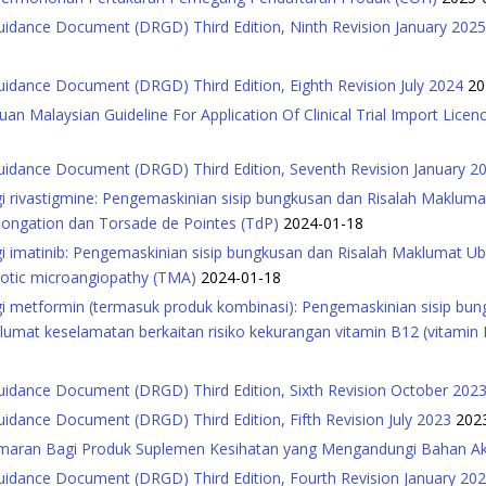
Guidance Document (DRGD) Third Edition, Ninth Revision January 202
uidance Document (DRGD) Third Edition, Eighth Revision July 2024
20
 Malaysian Guideline For Application Of Clinical Trial Import Licence
Guidance Document (DRGD) Third Edition, Seventh Revision January 
i rivastigmine: Pengemaskinian sisip bungkusan dan Risalah Maklu
longation dan Torsade de Pointes (TdP)
2024-01-18
i imatinib: Pengemaskinian sisip bungkusan dan Risalah Maklumat 
botic microangiopathy (TMA)
2024-01-18
i metformin (termasuk produk kombinasi): Pengemaskinian sisip bu
at keselamatan berkaitan risiko kekurangan vitamin B12 (vitamin 
Guidance Document (DRGD) Third Edition, Sixth Revision October 202
uidance Document (DRGD) Third Edition, Fifth Revision July 2023
202
maran Bagi Produk Suplemen Kesihatan yang Mengandungi Bahan A
Guidance Document (DRGD) Third Edition, Fourth Revision January 20