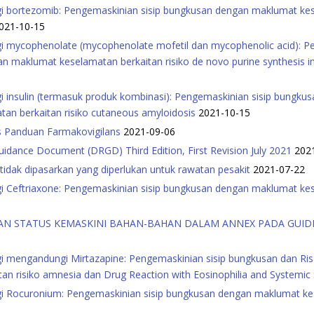
 bortezomib: Pengemaskinian sisip bungkusan dengan maklumat kesel
021-10-15
 mycophenolate (mycophenolate mofetil dan mycophenolic acid): Pe
maklumat keselamatan berkaitan risiko de novo purine synthesis in
 insulin (termasuk produk kombinasi): Pengemaskinian sisip bungku
n berkaitan risiko cutaneous amyloidosis
2021-10-15
is Panduan Farmakovigilans
2021-09-06
uidance Document (DRGD) Third Edition, First Revision July 2021
202
i tidak dipasarkan yang diperlukan untuk rawatan pesakit
2021-07-22
 Ceftriaxone: Pengemaskinian sisip bungkusan dengan maklumat kes
AAN STATUS KEMASKINI BAHAN-BAHAN DALAM ANNEX PADA GUID
i mengandungi Mirtazapine: Pengemaskinian sisip bungkusan dan R
an risiko amnesia dan Drug Reaction with Eosinophilia and System
i Rocuronium: Pengemaskinian sisip bungkusan dengan maklumat kes