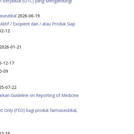
n Berjadual (OTC) yang Mengandungi
aseutikal
2026-06-19
tif / Excipient dan / atau Produk Siap
02-12
2026-01-21
5-12-17
0-09
25-07-22
kan Guideline on Reporting of Medicine
 Only (FEO) bagi produk farmaseutikal,
02-19