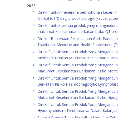
2022
Direktif untuk menerima permohonan Lesen Imp
Klinikal (CTX) bagi produk biologik (kecuali pr
Direktif untuk semua produk yang mengandung
maklumat keselamatan berkaitan risiko QT pro
Direktif Berkenaan Pelaksanaan Garis Panduan G
Traditional Medicine and Health Supplement 
Direktif Untuk Semua Produk Yang Mengandung
Memperkukuhkan Maklumat Keselamatan Berka
Direktif Untuk Semua Produk Yang Mengandung
Maklumat Keselamatan Berkaitan Risiko Micros
Direktif Untuk Semua Produk Yang Mengandung
Berkaitan Risiko Haemophagocytic Lymphohist
Direktif Untuk Semua Produk Yang Mengandun
Maklumat Keselamatan Berkaitan Risiko Hipog
Direktif Untuk Semua Produk Yang Mengandung
Hypothyroidism (Terutamanya Dalam Kalangan
Senarai Produk Tidak Berdaftar/Berdaftar Tet