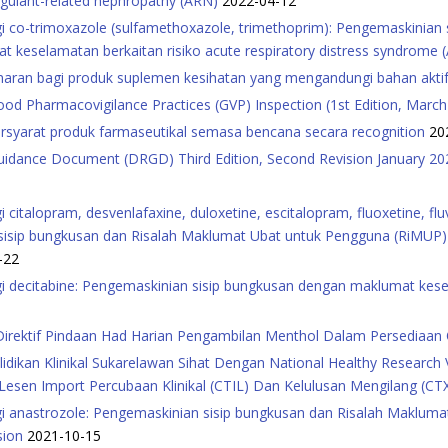
agulant-related nephropathy (ARN)
2022-04-12
 co-trimoxazole (sulfamethoxazole, trimethoprim): Pengemaskinian 
keselamatan berkaitan risiko acute respiratory distress syndrome
aran bagi produk suplemen kesihatan yang mengandungi bahan aktif 
d Pharmacovigilance Practices (GVP) Inspection (1st Edition, Marc
ersyarat produk farmaseutikal semasa bencana secara recognition
20
Guidance Document (DRGD) Third Edition, Second Revision January 2
italopram, desvenlafaxine, duloxetine, escitalopram, fluoxetine, fluv
n sisip bungkusan dan Risalah Maklumat Ubat untuk Pengguna (RiMU
-22
decitabine: Pengemaskinian sisip bungkusan dengan maklumat keselam
Direktif Pindaan Had Harian Pengambilan Menthol Dalam Persediaan
idikan Klinikal Sukarelawan Sihat Dengan National Healthy Research
en Import Percubaan Klinikal (CTIL) Dan Kelulusan Mengilang (CT
i anastrozole: Pengemaskinian sisip bungkusan dan Risalah Maklum
sion
2021-10-15