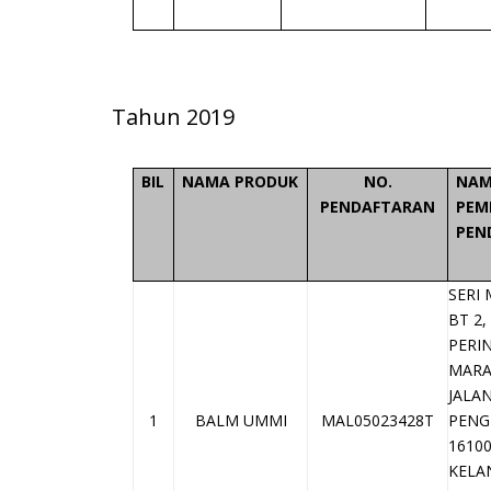
Tahun 2019
BIL
NAMA PRODUK
NO.
NAM
PENDAFTARAN
PEM
PEN
SERI
BT 2
PERI
MAR
JALA
1
BALM UMMI
MAL05023428T
PENG
1610
KELA