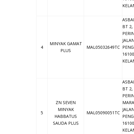
KELA
ASBA
BT 2
PERI
JALA
MINYAK GAMAT
4
MAL05032649TC
PENG
PLUS
1610
KELA
ASBA
BT 2
PERI
ZN SEVEN
MAR
MINYAK
JALA
5
MAL05090051TC
HABBATUS
PENG
SAUDA PLUS
1610
KELA