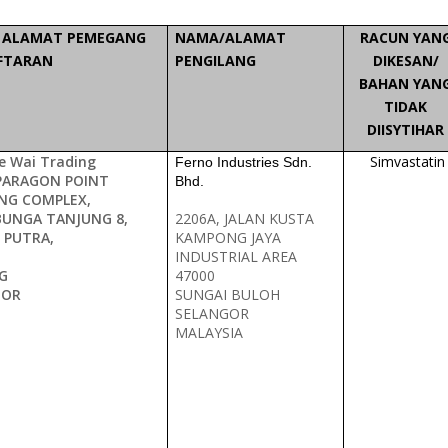
 ALAMAT PEMEGANG
NAMA/ALAMAT
RACUN YAN
FTARAN
PENGILANG
DIKESAN/
BAHAN YAN
TIDAK
DIISYTIHAR
e Wai Trading
Simvastatin
Ferno Industries Sdn.
 PARAGON POINT
Bhd.
NG COMPLEX,
BUNGA TANJUNG 8,
2206A, JALAN KUSTA
 PUTRA,
KAMPONG JAYA
INDUSTRIAL AREA
G
47000
GOR
SUNGAI BULOH
SELANGOR
MALAYSIA