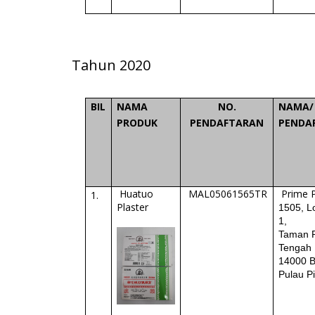
Tahun 2020
BIL
NAMA
NO.
NAMA/
PRODUK
PENDAFTARAN
PENDA
Huatuo
MAL05061565TR
Prime 
1.
Plaster
1505, L
1,
Taman P
Tengah
14000 B
Pulau P