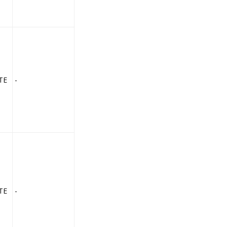
TE
-
TE
-