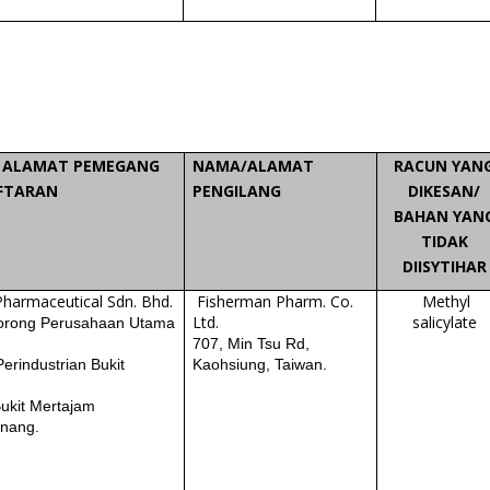
 ALAMAT PEMEGANG
NAMA/ALAMAT
RACUN YAN
FTARAN
PENGILANG
DIKESAN/
BAHAN YAN
TIDAK
DIISYTIHAR
Pharmaceutical Sdn. Bhd.
Fisherman Pharm. Co.
Methyl
Ltd.
salicylate
orong Perusahaan Utama
707, Min Tsu Rd,
erindustrian Bukit
Kaohsiung, Taiwan.
ukit Mertajam
inang.