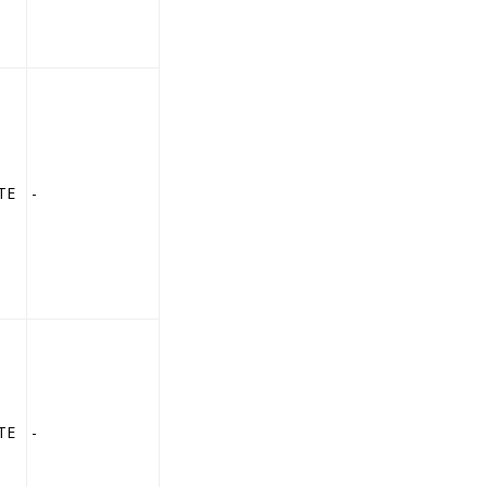
TE
-
TE
-