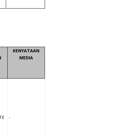
KENYATAAN
N
MEDIA
TE
-