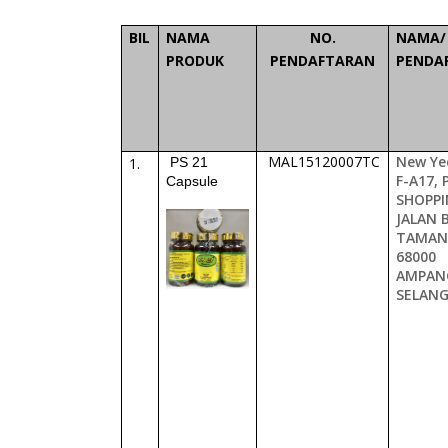
BIL
NAMA
NO.
NAMA/
PRODUK
PENDAFTARAN
PENDA
MAL15120007TC
New Ye
1.
PS 21
F-A17,
Capsule
SHOPPI
JALAN 
TAMAN
68000
AMPAN
SELAN