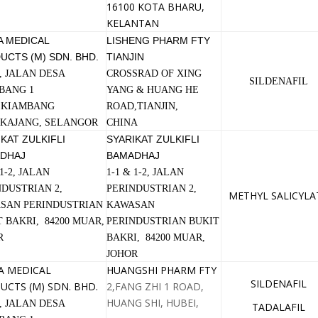
16100 KOTA BHARU,
KELANTAN
A MEDICAL
LISHENG PHARM FTY
UCTS (M) SDN. BHD.
TIANJIN
, JALAN DESA
CROSSRAD OF XING
SILDENAFIL
BANG 1
YANG & HUANG HE
 KIAMBANG
ROAD,TIANJIN,
0 KAJANG, SELANGOR
CHINA
KAT ZULKIFLI
SYARIKAT ZULKIFLI
DHAJ
BAMADHAJ
 1-2, JALAN
1-1 & 1-2, JALAN
NDUSTRIAN 2,
PERINDUSTRIAN 2,
METHYL SALICYLA
SAN PERINDUSTRIAN
KAWASAN
 BAKRI, 84200 MUAR,
PERINDUSTRIAN BUKIT
R
BAKRI, 84200 MUAR,
JOHOR
A MEDICAL
HUANGSHI PHARM FTY
SILDENAFIL
UCTS (M) SDN. BHD.
2,FANG ZHI 1 ROAD,
HUANG SHI, HUBEI,
, JALAN DESA
TADALAFIL