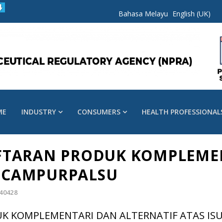
Bahasa Melayu
English (UK)
ME
INDUSTRY
CONSUMERS
HEALTH PROFESSIONAL
FTARAN PRODUK KOMPLEME
U CAMPURPALSU
 40428
K KOMPLEMENTARI DAN ALTERNATIF ATAS IS