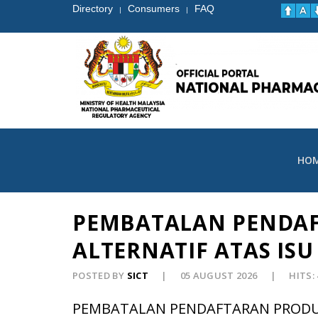
Directory
Consumers
FAQ
|
|
HO
PEMBATALAN PENDA
ALTERNATIF ATAS IS
POSTED BY
SICT
05 AUGUST 2026
HITS:
PEMBATALAN PENDAFTARAN PRODU