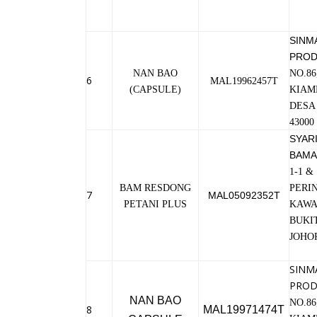
SINM
PROD
NAN BAO
NO.86
6
MAL19962457T
(CAPSULE)
KIAM
DESA
4300
SYARI
BAMA
1-1 &
BAM RESDONG
PERI
7
MAL05092352T
PETANI PLUS
KAWA
BUKIT
JOHO
SINM
PROD
NAN BAO
NO.86
8
MAL19971474T