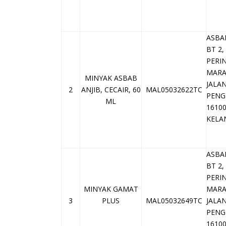
ASBA
BT 2
PERI
MAR
MINYAK ASBAB
JALA
2
ANJIB, CECAIR, 60
MAL05032622TC
PENG
ML
1610
KELA
ASBA
BT 2
PERI
MINYAK GAMAT
MAR
3
PLUS
MAL05032649TC
JALA
PENG
1610