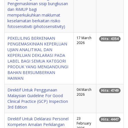
Pengemaskinian sisip bungkusan
dan RiMUP bagi
memperkukuhkan maklumat
keselamatan berkaitan risiko
fotosensitiviti (photosensitivity)
PEKELILING BERKENAAN
17 March
Hits: 4354
2026
PENGEMASKINIAN KEPERLUAN
UJIAN ANALITIKAL DAN
KEPERLUAN DEKLARASI PADA
LABEL BAGI SEMUA KATEGORI
PRODUK YANG MENGANDUNGI
BAHAN BERSUMBERKAN
HAIWAN
Direktif Untuk Penggunaan
04 March
Hits: 4749
2026
Malaysian Guideline For Good
Clinical Practice (GCP) Inspection
3rd Edition
Direktif Untuk Deklarasi Personel
23
Hits: 4447
February
Kompeten Amalan Perkilangan