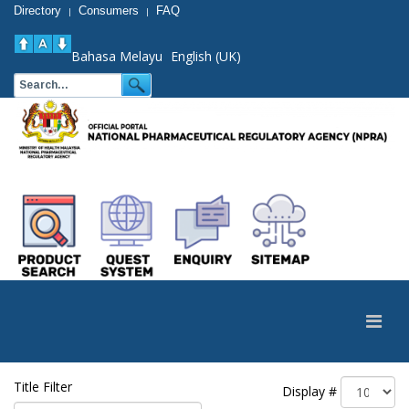
Directory
Consumers
FAQ
|
|
Bahasa Melayu
English (UK)
Title Filter
Display #