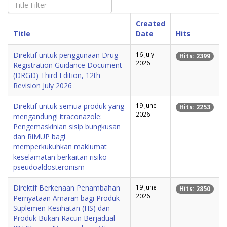
Created
Title
Date
Hits
Direktif untuk penggunaan Drug
16 July
Hits: 2399
2026
Registration Guidance Document
(DRGD) Third Edition, 12th
Revision July 2026
Direktif untuk semua produk yang
19 June
Hits: 2253
2026
mengandungi itraconazole:
Pengemaskinian sisip bungkusan
dan RiMUP bagi
memperkukuhkan maklumat
keselamatan berkaitan risiko
pseudoaldosteronism
Direktif Berkenaan Penambahan
19 June
Hits: 2850
2026
Pernyataan Amaran bagi Produk
Suplemen Kesihatan (HS) dan
Produk Bukan Racun Berjadual