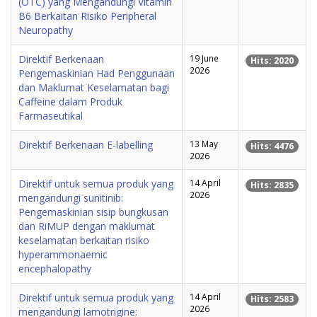
(OTC) yang Mengandungi Vitamin
B6 Berkaitan Risiko Peripheral
Neuropathy
Direktif Berkenaan
19 June
Hits: 2020
2026
Pengemaskinian Had Penggunaan
dan Maklumat Keselamatan bagi
Caffeine dalam Produk
Farmaseutikal
Direktif Berkenaan E-labelling
13 May
Hits: 4476
2026
Direktif untuk semua produk yang
14 April
Hits: 2835
2026
mengandungi sunitinib:
Pengemaskinian sisip bungkusan
dan RiMUP dengan maklumat
keselamatan berkaitan risiko
hyperammonaemic
encephalopathy
Direktif untuk semua produk yang
14 April
Hits: 2583
2026
mengandungi lamotrigine: