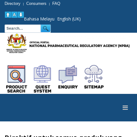
Directory
Consumers
FAQ
|
|
Bahasa Melayu
English (UK)