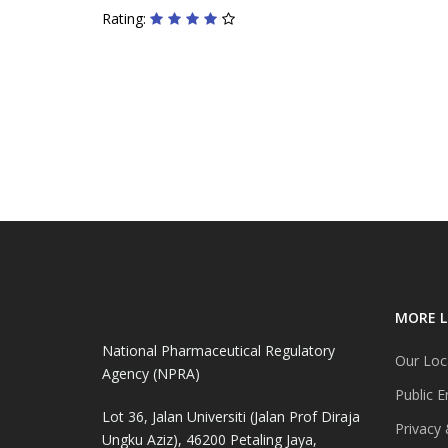
Rating:
MORE L
National Pharmaceutical Regulatory
Our Loc
Agency (NPRA)
Public E
Lot 36, Jalan Universiti (Jalan Prof Diraja
Privacy 
Ungku Aziz), 46200 Petaling Jaya,