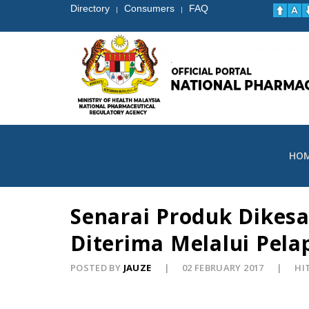
Directory
Consumers
FAQ
|
|
HO
Senarai Produk Dikes
Diterima Melalui Pel
POSTED BY
JAUZE
02 FEBRUARY 2017
HI