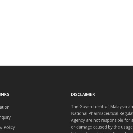
INKS
DISCLAIMER
The Government of Malaysia an
ation
National Pharmaceutical Regula
nquiry
Agency are not responsible for 
or damage caused by the usage
& Policy