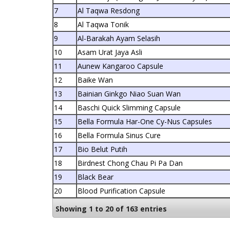
7
Al Taqwa Resdong
8
Al Taqwa Tonik
9
Al-Barakah Ayam Selasih
10
Asam Urat Jaya Asli
11
Aunew Kangaroo Capsule
12
Baike Wan
13
Bainian Ginkgo Niao Suan Wan
14
Baschi Quick Slimming Capsule
15
Bella Formula Har-One Cy-Nus Capsules
16
Bella Formula Sinus Cure
17
Bio Belut Putih
18
Birdnest Chong Chau Pi Pa Dan
19
Black Bear
20
Blood Purification Capsule
Showing 1 to 20 of 163 entries