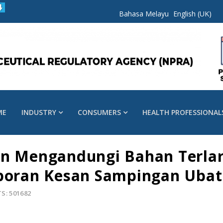
Bahasa Melayu
English (UK)
ME
INDUSTRY
CONSUMERS
HEALTH PROFESSIONAL
an Mengandungi Bahan Terla
aporan Kesan Sampingan Ubat
TS: 501682