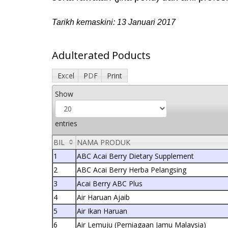
Tarikh kemaskini: 13 Januari 2017
Adulterated Poducts
Excel
PDF
Print
Show
entries
BIL
NAMA PRODUK
1
ABC Acai Berry Dietary Supplement
2
ABC Acai Berry Herba Pelangsing
3
Acai Berry ABC Plus
4
Air Haruan Ajaib
5
Air Ikan Haruan
6
Air Lemuju (Perniagaan Jamu Malaysia)