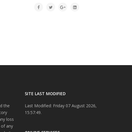
SITE LAST MODIFIED
d the
Last Modified: Friday 07 August 2026,
tory
15:57:49.
any loss
 of any