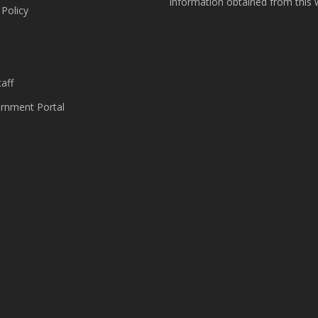
information obtained from this 
 Policy
s
aff
nment Portal