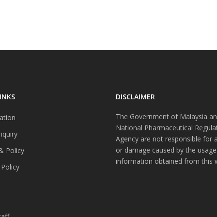
INKS
DISCLAIMER
The Government of Malaysia an
ation
National Pharmaceutical Regula
nquiry
Agency are not responsible for 
or damage caused by the usage
& Policy
information obtained from this 
 Policy
s
aff