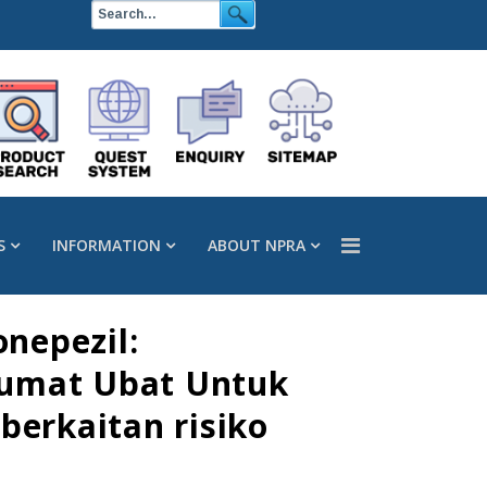
S
INFORMATION
ABOUT NPRA
nepezil:
lumat Ubat Untuk
erkaitan risiko