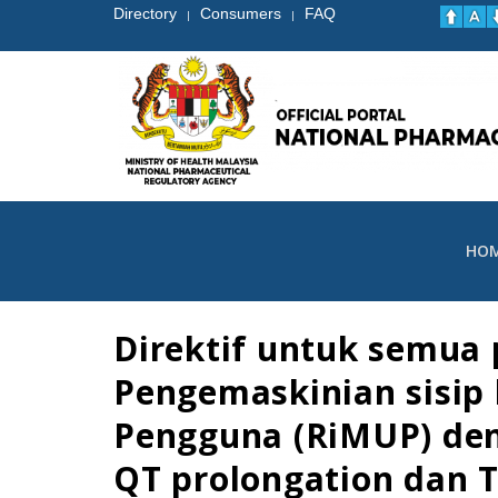
Directory
Consumers
FAQ
|
|
HO
Direktif untuk semua
Pengemaskinian sisip
Pengguna (RiMUP) den
QT prolongation dan T