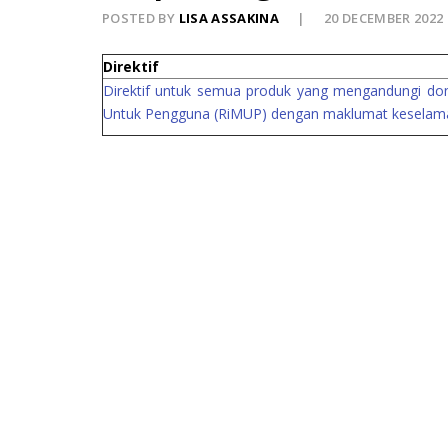
POSTED BY
LISA ASSAKINA
20 DECEMBER 2022
Direktif
Direktif untuk semua produk yang mengandungi don
Untuk Pengguna (RiMUP) dengan maklumat keselamat