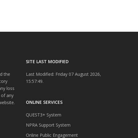
SITE LAST MODIFIED
d the
Last Modified: Friday 07 August 2026,
tory
15:57:49.
any loss
 of any
ONLINE SERVICES
website.
QUEST3+ System
NPRA Support System
Online Public Engagement