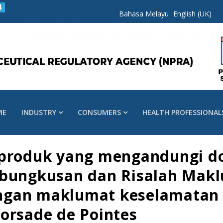
Bahasa Melayu
English (UK)
ME
INDUSTRY
CONSUMERS
HEALTH PROFESSIONAL
 produk yang mengandungi do
 bungkusan dan Risalah Mak
gan maklumat keselamatan b
orsade de Pointes