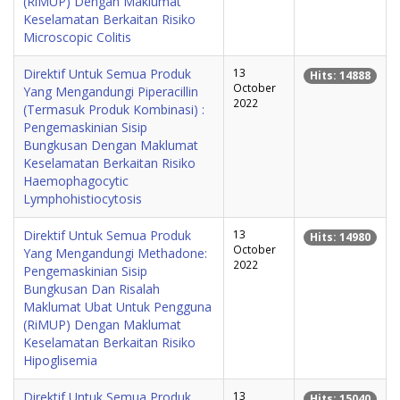
(RiMUP) Dengan Maklumat
Keselamatan Berkaitan Risiko
Microscopic Colitis
Direktif Untuk Semua Produk
13
Hits: 14888
October
Yang Mengandungi Piperacillin
2022
(Termasuk Produk Kombinasi) :
Pengemaskinian Sisip
Bungkusan Dengan Maklumat
Keselamatan Berkaitan Risiko
Haemophagocytic
Lymphohistiocytosis
Direktif Untuk Semua Produk
13
Hits: 14980
October
Yang Mengandungi Methadone:
2022
Pengemaskinian Sisip
Bungkusan Dan Risalah
Maklumat Ubat Untuk Pengguna
(RiMUP) Dengan Maklumat
Keselamatan Berkaitan Risiko
Hipoglisemia
Direktif Untuk Semua Produk
13
Hits: 15040