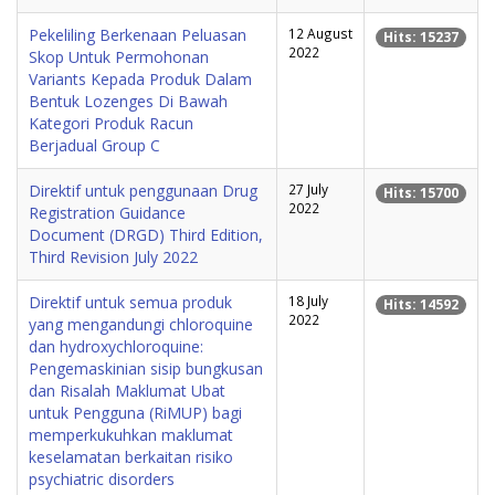
Pekeliling Berkenaan Peluasan
12 August
Hits: 15237
2022
Skop Untuk Permohonan
Variants Kepada Produk Dalam
Bentuk Lozenges Di Bawah
Kategori Produk Racun
Berjadual Group C
Direktif untuk penggunaan Drug
27 July
Hits: 15700
2022
Registration Guidance
Document (DRGD) Third Edition,
Third Revision July 2022
Direktif untuk semua produk
18 July
Hits: 14592
2022
yang mengandungi chloroquine
dan hydroxychloroquine:
Pengemaskinian sisip bungkusan
dan Risalah Maklumat Ubat
untuk Pengguna (RiMUP) bagi
memperkukuhkan maklumat
keselamatan berkaitan risiko
psychiatric disorders