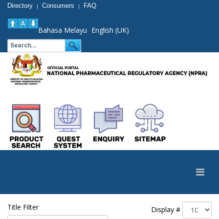
Directory
Consumers
FAQ
|
|
Bahasa Melayu
English (UK)
Title Filter
Display #