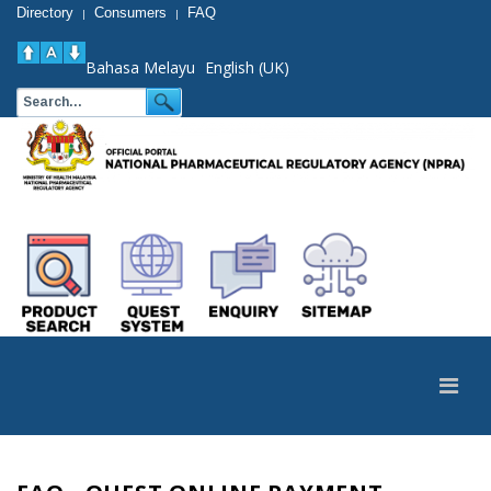
Directory
Consumers
FAQ
|
|
Bahasa Melayu
English (UK)