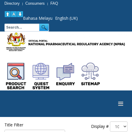
Directory
Consumers
FAQ
|
|
Bahasa Melayu
English (UK)
Title Filter
Display #