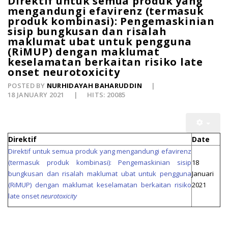
Direktif untuk semua produk yang
mengandungi efavirenz (termasuk
produk kombinasi): Pengemaskinian
sisip bungkusan dan risalah
maklumat ubat untuk pengguna
(RiMUP) dengan maklumat
keselamatan berkaitan risiko late
onset neurotoxicity
POSTED BY
NURHIDAYAH BAHARUDDIN
18 JANUARY 2021
HITS: 20085
Direktif
Date
Direktif untuk semua produk yang mengandungi efavirenz
(termasuk produk kombinasi): Pengemaskinian sisip
18
bungkusan dan risalah maklumat ubat untuk pengguna
Januari
(RiMUP) dengan maklumat keselamatan berkaitan risiko
2021
late onset
neurotoxicity