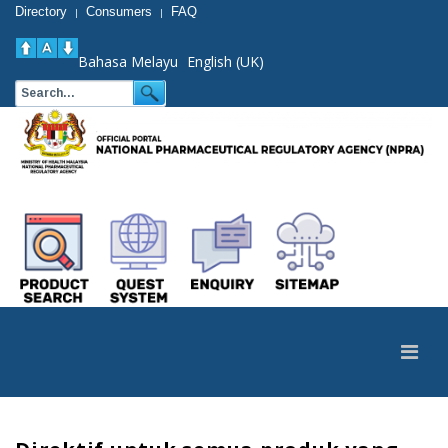
Directory
Consumers
FAQ
|
|
Bahasa Melayu
English (UK)