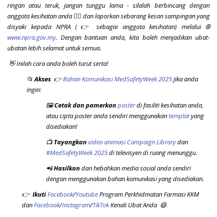
ringan atau teruk, jangan tunggu lama - silalah berbincang dengan
anggota kesihatan anda 👩‍⚕️ dan laporkan sebarang kesan sampingan yang
disyaki kepada NPRA (👉 sebagai anggota kesihatan) melalui 🌐
www.npra.gov.my
.
Dengan bantuan anda, kita boleh menjadikan ubat-
ubatan lebih selamat untuk semua.
👋 Inilah cara anda boleh turut serta!
📂
Akses
👉
Bahan Komunikasi MedSafetyWeek 2025
jika anda
ingin:
🖼️
Cetak dan pamerkan
poster
di fasiliti kesihatan anda,
atau cipta poster anda sendiri menggunakan
templat
yang
disediakan!
📺
Tayangkan
video animasi Campaign Library
dan
#MedSafetyWeek 2025
di televisyen di ruang menunggu.
📲
Hasilkan
dan hebahkan media sosial anda sendiri
dengan menggunakan bahan komunikasi yang disediakan.
👉
Ikuti
Facebook
/
Youtube
Program Perkhidmatan Farmasi KKM
dan
Facebook
/
Instagram
/
TikTok
Kenali Ubat Anda 😄