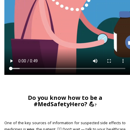
Do you know how to be a
#MedSafetyHero? 💪
❓
One of the key sources of information for suspected side effects to
medicines is
you
, the patient. 🙋‍♀️ Don’t wait — talk to your healthcare