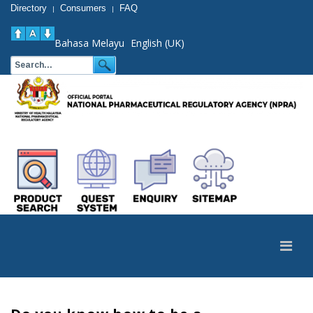
Directory
Consumers
FAQ
|
|
Bahasa Melayu
English (UK)