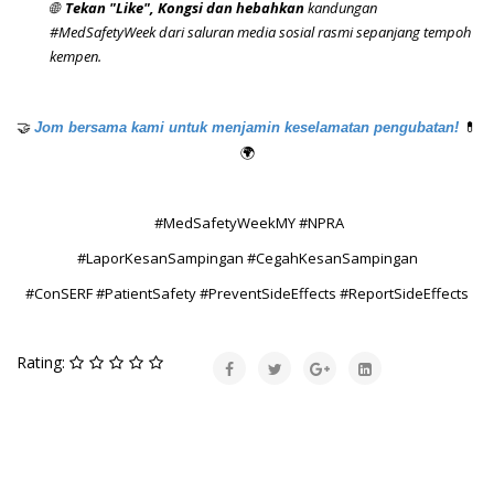
🌐
Tekan "Like",
Kongsi dan hebahkan
kandungan
#MedSafetyWeek dari saluran media sosial rasmi sepanjang tempoh
kempen.
🤝
💊
Jom bersama kami untuk menjamin keselamatan pengubatan!
🌍
#MedSafetyWeekMY #NPRA
#LaporKesanSampingan #CegahKesanSampingan
#ConSERF #PatientSafety #PreventSideEffects #ReportSideEffects
Rating: