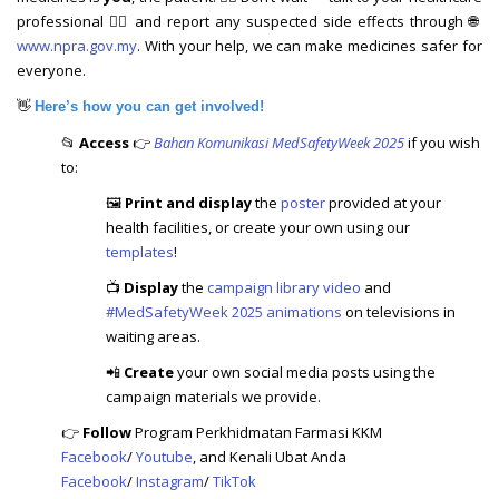
professional 👩‍⚕️ and report any suspected side effects through 🌐
www.npra.gov.my
. With your help, we can make medicines safer for
everyone.
👋
Here’s how you can get involved!
📂
Access
👉
Bahan Komunikasi MedSafetyWeek 2025
if you wish
to:
🖼️
Print and display
the
poster
provided at your
health facilities, or create your own using our
templates
!
📺
Display
the
campaign library video
and
#MedSafetyWeek 2025 animations
on televisions in
waiting areas.
📲
Create
your own social media posts using the
campaign materials we provide.
👉
Follow
Program Perkhidmatan Farmasi KKM
Facebook
/
Youtube
, and Kenali Ubat Anda
Facebook
/
Instagram
/
TikTok