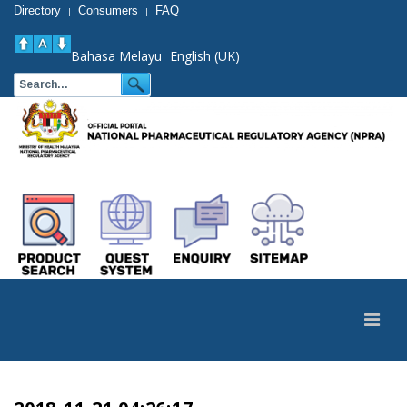
Directory
Consumers
FAQ
|
|
Bahasa Melayu
English (UK)