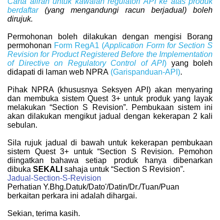
Carta aliran untuk kawalan regulatori API ke atas produk
berdaftar
(yang mengandungi racun berjadual) boleh
dirujuk.
Permohonan boleh dilakukan dengan mengisi Borang
permohonan
Form RegA1 (
Application Form for Section S
Revision for Product Registered Before the Implementation
of Directive on Regulatory Control of API
)
yang boleh
didapati di laman web NPRA
(Garispanduan-API)
.
Pihak NPRA (khususnya Seksyen API) akan menyaring
dan membuka sistem Quest 3+ untuk produk yang layak
melakukan “Section S Revision”. Pembukaan sistem ini
akan dilakukan mengikut jadual dengan kekerapan 2 kali
sebulan.
Sila rujuk jadual di bawah untuk kekerapan pembukaan
sistem Quest 3+ untuk “Section S Revision. Pemohon
diingatkan bahawa setiap produk hanya dibenarkan
dibuka
SEKALI
sahaja untuk “Section S Revision”.
Jadual-Section-S-Revision
Perhatian Y.Bhg.Datuk/Dato'/Datin/Dr./Tuan/Puan
berkaitan perkara ini adalah dihargai.
Sekian, terima kasih.