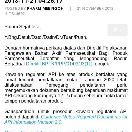
2018-11-21 04:26:17
POSTED BY
PHARM MEE NGOH
21 NOVEMBER 2018
HITS: 4692
Salam Sejahtera,
Y.Bhg.Datuk/Dato'/Datin/Dr./Tuan/Puan,
Dengan hormatnya perkara diatas dan Direktif Pelaksanan
Pengawalan Bahan Aktif Farmaseutikal Bagi Produk
Farmaseutikal Berdaftar Yang Mengandungi Racun
Berjadual
Direktif BPFK/PPP/01/03/J3(11)
dirujuk.
Kawalan regulatori API ke atas produk berdaftar yang
tamat tempoh pendaftaran mulai 1 Januari 2020 telah
dilaksanakan. Pemegang pendaftaran perlu
mengemukakan dokumen berhubung keperluan maklumat
API sekurang-kurangnya 12-15 bulan sebelum tarikh tamat
tempoh pendaftaran produk.
Garispanduan untuk prosedur kawalan regulatori API
boleh didapati di
Guidance Notes Required Documents for
API Information Version 2.0
.