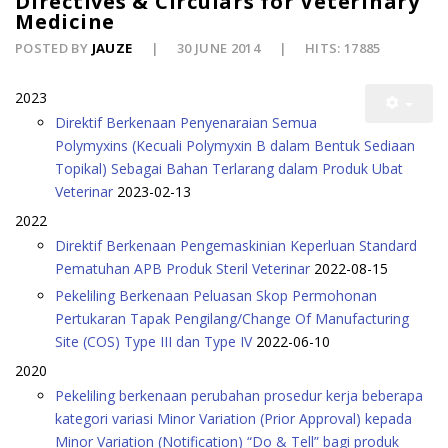
Directives & Circulars for Veterinary
Medicine
POSTED BY
JAUZE
30 JUNE 2014
HITS: 17885
2023
Direktif Berkenaan Penyenaraian Semua
Polymyxins (Kecuali Polymyxin B dalam Bentuk Sediaan
Topikal) Sebagai Bahan Terlarang dalam Produk Ubat
Veterinar
2023-02-13
2022
Direktif Berkenaan Pengemaskinian Keperluan Standard
Pematuhan APB Produk Steril Veterinar
2022-08-15
Pekeliling Berkenaan Peluasan Skop Permohonan
Pertukaran Tapak Pengilang/Change Of Manufacturing
Site (COS) Type III dan Type IV
2022-06-10
2020
Pekeliling berkenaan perubahan prosedur kerja beberapa
kategori variasi Minor Variation (Prior Approval) kepada
Minor Variation (Notification) “Do & Tell” bagi produk