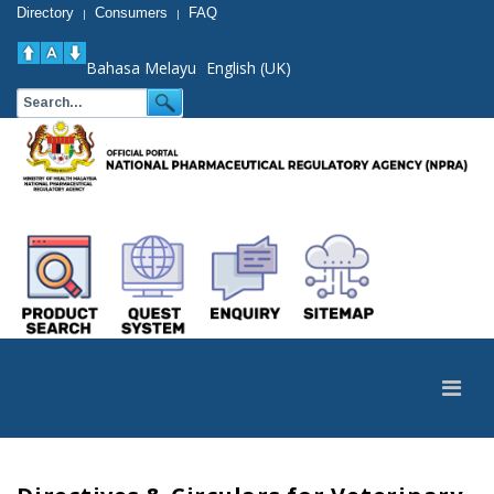
Directory
Consumers
FAQ
|
|
Bahasa Melayu
English (UK)