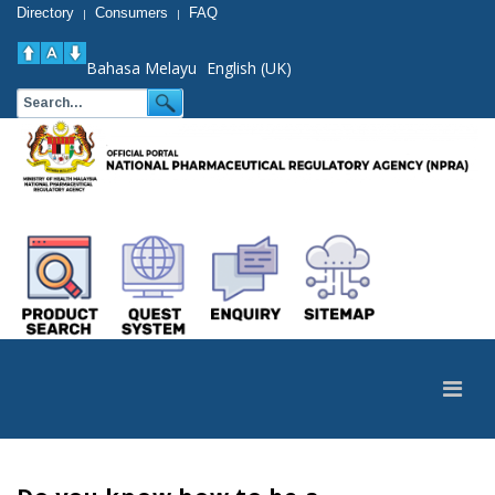
Directory
Consumers
FAQ
|
|
Bahasa Melayu
English (UK)