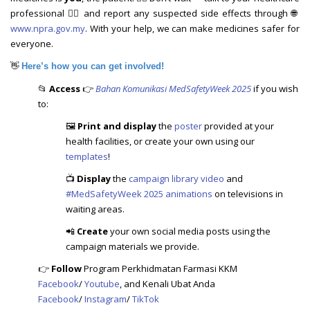
professional 👩‍⚕️ and report any suspected side effects through 🌐
www.npra.gov.my
. With your help, we can make medicines safer for
everyone.
👋
Here’s how you can get involved!
📂
Access
👉
Bahan Komunikasi MedSafetyWeek 2025
if you wish
to:
🖼️
Print and display
the
poster
provided at your
health facilities, or create your own using our
templates
!
📺
Display
the
campaign library video
and
#MedSafetyWeek 2025 animations
on televisions in
waiting areas.
📲
Create
your own social media posts using the
campaign materials we provide.
👉
Follow
Program Perkhidmatan Farmasi KKM
Facebook
/
Youtube
, and Kenali Ubat Anda
Facebook
/
Instagram
/
TikTok