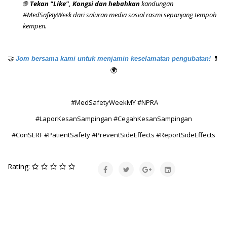
🌐
Tekan "Like",
Kongsi dan hebahkan
kandungan
#MedSafetyWeek dari saluran media sosial rasmi sepanjang tempoh
kempen.
🤝
💊
Jom bersama kami untuk menjamin keselamatan pengubatan!
🌍
#MedSafetyWeekMY #NPRA
#LaporKesanSampingan #CegahKesanSampingan
#ConSERF #PatientSafety #PreventSideEffects #ReportSideEffects
Rating: