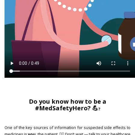
Do you know how to be a
#MedSafetyHero? 💪
❓
One of the key sources of information for suspected side effects to
medicines is
you
, the patient. 🙋‍♀️ Don’t wait — talk to your healthcare