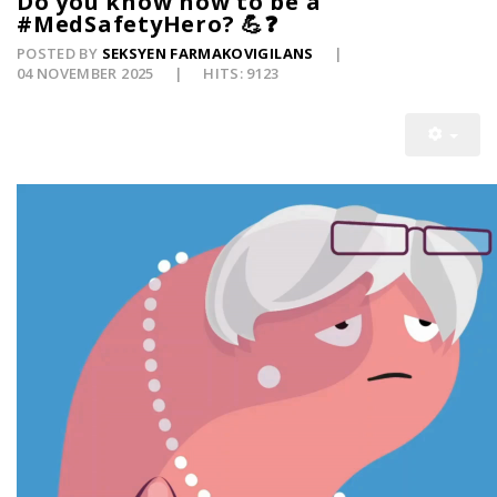
Do you know how to be a
#MedSafetyHero? 💪❓
POSTED BY
SEKSYEN FARMAKOVIGILANS
04 NOVEMBER 2025
HITS: 9123