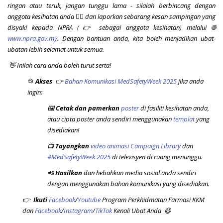
ringan atau teruk, jangan tunggu lama - silalah berbincang dengan
anggota kesihatan anda 👩‍⚕️ dan laporkan sebarang kesan sampingan yang
disyaki kepada NPRA (👉 sebagai anggota kesihatan) melalui 🌐
www.npra.gov.my
.
Dengan bantuan anda, kita boleh menjadikan ubat-
ubatan lebih selamat untuk semua.
👋 Inilah cara anda boleh turut serta!
📂
Akses
👉
Bahan Komunikasi MedSafetyWeek 2025
jika anda
ingin:
🖼️
Cetak dan pamerkan
poster
di fasiliti kesihatan anda,
atau cipta poster anda sendiri menggunakan
templat
yang
disediakan!
📺
Tayangkan
video animasi Campaign Library
dan
#MedSafetyWeek 2025
di televisyen di ruang menunggu.
📲
Hasilkan
dan hebahkan media sosial anda sendiri
dengan menggunakan bahan komunikasi yang disediakan.
👉
Ikuti
Facebook
/
Youtube
Program Perkhidmatan Farmasi KKM
dan
Facebook
/
Instagram
/
TikTok
Kenali Ubat Anda 😄