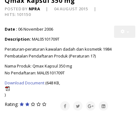
Qmax Kapsul 350 mg
POSTED BY
NPRA
04 AUGUST 2015
HITS: 101150
Date :
06 November 2006
Description:
MAL05101709T
Peraturan-peraturan kawalan dadah dan kosmetik 1984
Pembatalan Pendaftaran Produk (Peraturan 17)
Nama Produk: Qmax Kapsul 350 mg
No Pendaftaran: MAL05101709T
Download Document
(648 KB,
)
Rating: