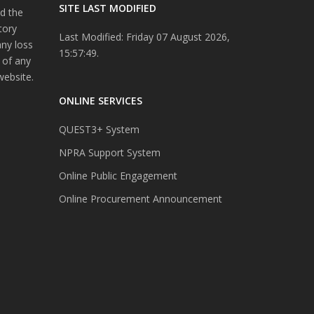
SITE LAST MODIFIED
d the
tory
Last Modified: Friday 07 August 2026,
any loss
15:57:49.
 of any
website.
ONLINE SERVICES
QUEST3+ System
NPRA Support System
Online Public Engagement
Online Procurement Announcement