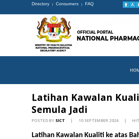
Directory
Consumers
FAQ
|
|
HO
Latihan Kawalan Kual
Semula Jadi
POSTED BY
SICT
10 SEPTEMBER 2024
HIT
Latihan Kawalan Kualiti ke atas 