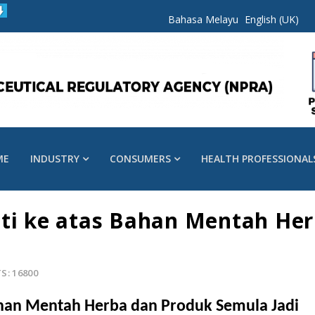
Bahasa Melayu
English (UK)
ME
INDUSTRY
CONSUMERS
HEALTH PROFESSIONAL
iti ke atas Bahan Mentah He
S: 16800
Bahan Mentah Herba dan Produk Semula Jadi