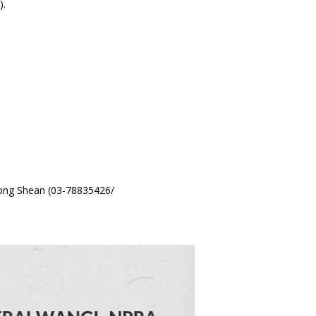
).
eong Shean (03-78835426/