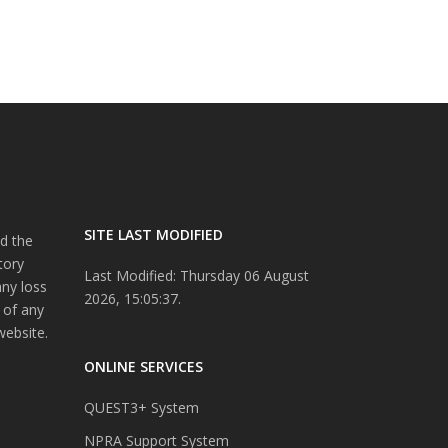
SITE LAST MODIFIED
d the
tory
Last Modified: Thursday 06 August
any loss
2026, 15:05:37.
 of any
website.
ONLINE SERVICES
QUEST3+ System
NPRA Support System