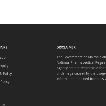
INKS
DISCLAIMER
The Government of Malaysia an
ation
National Pharmaceutical Regula
nquiry
Agency are not responsible for 
or damage caused by the usage
& Policy
information obtained from this 
 Policy
s
aff