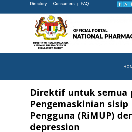
Directory
Consumers
FAQ
|
|
HO
Direktif untuk semua
Pengemaskinian sisip
Pengguna (RiMUP) den
depression