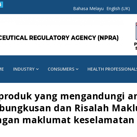
Bahasa Melayu
English (UK)
ME
INDUSTRY
CONSUMERS
HEALTH PROFESSIONAL
 produk yang mengandungi an
 bungkusan dan Risalah Mak
gan maklumat keselamatan b