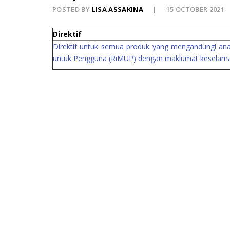
POSTED BY
LISA ASSAKINA
15 OCTOBER 2021
Direktif
Direktif untuk semua produk yang mengandungi ana
untuk Pengguna (RiMUP) dengan maklumat keselamat