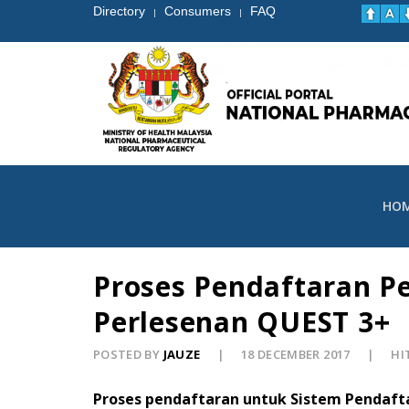
Directory
Consumers
FAQ
|
|
HO
Proses Pendaftaran P
Perlesenan QUEST 3+
POSTED BY
JAUZE
18 DECEMBER 2017
HI
Proses pendaftaran untuk Sistem Pendaf