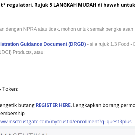
t* regulatori. Rujuk 5 LANGKAH MUDAH di bawah untuk
arkan dengan NPRA atau tidak, mohon untuk semak pengkelasan p
istration Guidance Document (DRGD)
- sila rujuk 1.3 Food 
DDCI) Products, atau;
 Token:
mengetik butang
REGISTER HERE
.
Lengkapkan borang perm
Membership
www.msctrustgate.com/mytrustid/enrollment?q=quest3plus