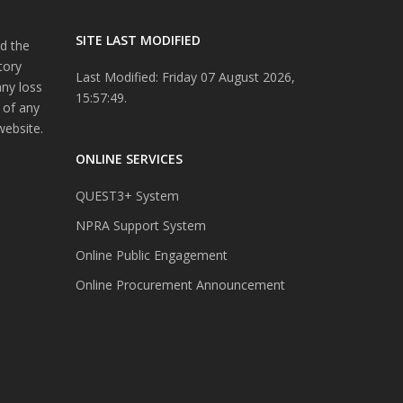
SITE LAST MODIFIED
d the
tory
Last Modified: Friday 07 August 2026,
any loss
15:57:49.
 of any
website.
ONLINE SERVICES
QUEST3+ System
NPRA Support System
Online Public Engagement
Online Procurement Announcement