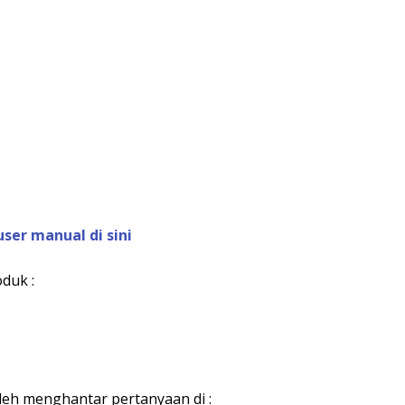
user manual di sini
duk :
eh menghantar pertanyaan di :