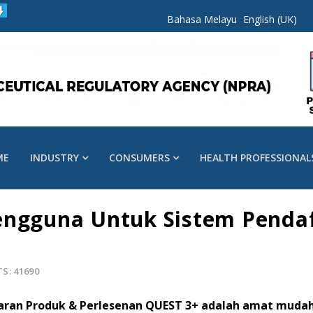
Bahasa Melayu
English (UK)
ME
INDUSTRY
CONSUMERS
HEALTH PROFESSIONAL
engguna Untuk Sistem Penda
TS: 41690
taran Produk & Perlesenan QUEST 3+ adalah amat muda