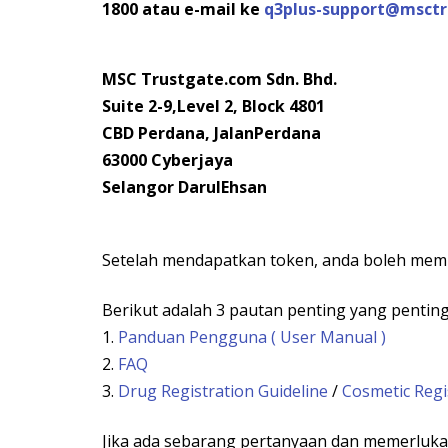
1800 atau e-mail ke
q3plus-support@msct
MSC Trustgate.com Sdn. Bhd.
Suite 2-9,Level 2, Block 4801
CBD Perdana, JalanPerdana
63000 Cyberjaya
Selangor DarulEhsan
Setelah mendapatkan token, anda boleh mem
Berikut adalah 3 pautan penting yang penti
1.
Panduan Pengguna ( User Manual )
2.
FAQ
3.
Drug Registration Guideline
/
Cosmetic Regi
Jika ada sebarang pertanyaan dan memerluka