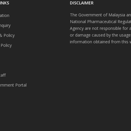
INKS
DISCLAIMER
The Government of Malaysia an
ation
National Pharmaceutical Regula
nquiry
Agency are not responsible for 
or damage caused by the usage
& Policy
information obtained from this 
 Policy
s
aff
nment Portal