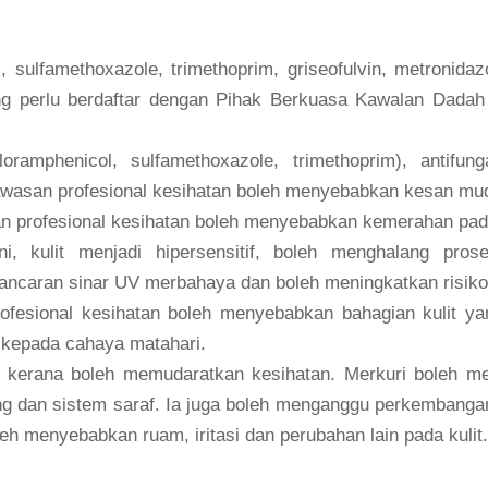
sulfamethoxazole, trimethoprim, griseofulvin, metronidazo
ang perlu berdaftar dengan Pihak Berkuasa Kawalan Dada
oramphenicol, sulfamethoxazole, trimethoprim), antifung
gawasan profesional kesihatan boleh menyebabkan kesan mu
profesional kesihatan boleh menyebabkan kemerahan pada 
ni, kulit menjadi hipersensitif, boleh menghalang pros
ancaran sinar UV merbahaya dan boleh meningkatkan risiko 
ofesional kesihatan boleh menyebabkan bahagian kulit ya
f kepada cahaya matahari.
ik kerana boleh memudaratkan kesihatan. Merkuri boleh 
 dan sistem saraf. Ia juga boleh menganggu perkembangan
leh menyebabkan ruam, iritasi dan perubahan lain pada kulit.