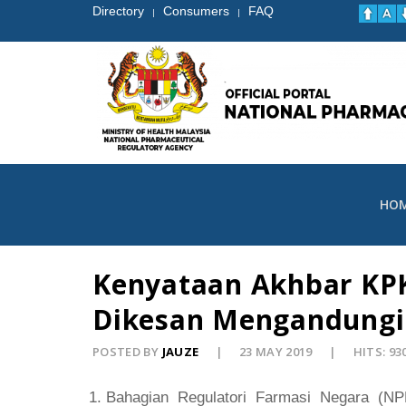
Directory
Consumers
FAQ
|
|
HO
Kenyataan Akhbar KPK
Dikesan Mengandungi
POSTED BY
JAUZE
23 MAY 2019
HITS: 93
Bahagian Regulatori Farmasi Negara (N