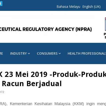
Bahasa Melayu
English (UK)
ME
INDUSTRY
CONSUMERS
HEALTH PROFESSIONAL
 23 Mei 2019 -Produk-Produ
 Racun Berjadual
072
PRA), Kementerian Kesihatan Malaysia (KKM) ingin me