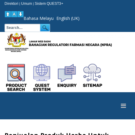
Direktori
Umum
Sistem QUEST3+
|
|
Bahasa Melayu
English (UK)