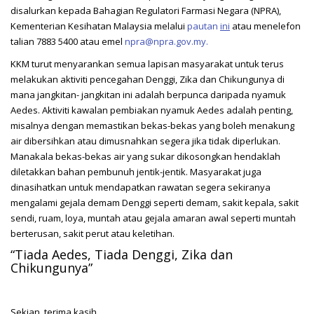
disalurkan kepada Bahagian Regulatori Farmasi Negara (NPRA),
Kementerian Kesihatan Malaysia melalui
pautan
ini
atau menelefon
talian 7883 5400 atau emel
npra@npra.gov.my.
KKM turut menyarankan semua lapisan masyarakat untuk terus
melakukan aktiviti pencegahan Denggi, Zika dan Chikungunya di
mana jangkitan- jangkitan ini adalah berpunca daripada nyamuk
Aedes. Aktiviti kawalan pembiakan nyamuk Aedes adalah penting,
misalnya dengan memastikan bekas-bekas yang boleh menakung
air dibersihkan atau dimusnahkan segera jika tidak diperlukan.
Manakala bekas-bekas air yang sukar dikosongkan hendaklah
diletakkan bahan pembunuh jentik-jentik. Masyarakat juga
dinasihatkan untuk mendapatkan rawatan segera sekiranya
mengalami gejala demam Denggi seperti demam, sakit kepala, sakit
sendi, ruam, loya, muntah atau gejala amaran awal seperti muntah
berterusan, sakit perut atau keletihan.
“Tiada Aedes, Tiada Denggi, Zika dan
Chikungunya”
Sekian, terima kasih.