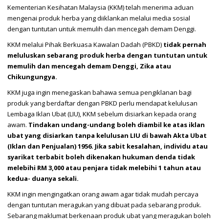
Kementerian Kesihatan Malaysia (KKM) telah menerima aduan
mengenai produk herba yang diiklankan melalui media sosial
dengan tuntutan untuk memulih dan mencegah demam Denggi.
KKM melalui Pihak Berkuasa Kawalan Dadah (PBKD)
tidak pernah
meluluskan sebarang produk herba dengan tuntutan untuk
memulih dan mencegah demam Denggi, Zika atau
Chikungungya.
KKM juga ingin menegaskan bahawa semua pengiklanan bagi
produk yang berdaftar dengan PBKD perlu mendapat kelulusan
Lembaga Iklan Ubat (LIU), KKM sebelum disiarkan kepada orang
awam.
Tindakan undang-undang boleh diambil ke atas iklan
ubat yang disiarkan tanpa kelulusan LIU di bawah Akta Ubat
(Iklan dan Penjualan) 1956. Jika sabit kesalahan, individu atau
syarikat terbabit boleh dikenakan hukuman denda tidak
melebihi RM 3,000 atau penjara tidak melebihi 1 tahun atau
kedua- duanya sekali.
KKM ingin mengingatkan orang awam agar tidak mudah percaya
dengan tuntutan meragukan yang dibuat pada sebarang produk.
Sebarang maklumat berkenaan produk ubat yang meragukan boleh