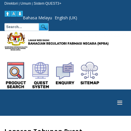
Direktori
Umum
Sistem QUEST3+
|
|
Bahasa Melayu
English (UK)