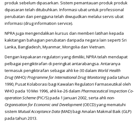
produk sebelum dipasarkan. Sistem pemantauan produk produk
dipasaran telah ditubuhkan. Informasi ubat untuk professional
perubatan dan pengguna telah diwujudkan melalui servis ubat
informasi (drug information service).
NPRA juga mengendalikan kursus dan memberi latihan kepada
kakitangan bahagian perubatan daripada negara lain seperti Sri
Lanka, Bangladesh, Myanmar, Mongolia dan Vietnam.
Dengan kepakaran regulatori yang dimiliki, NPRA telah mendapat
pelbagai pengiktirafan di peringkat antarabangsa. Antaranya
termasuk pengiktirafan sebagai ahli ke-30 dalam
World Health
Drug
(WHO
) Programme for International Drug Monitoring
pada tahun
1990, Pusat Kolaborasi bagi Kawalan Regulatori Farmaseutikal oleh
WHO pada 10 Mei 1996, ahli ke-26 dalam
Pharmaceutical Inspection Co-
operation Scheme
(PIC/S) pada 1 Januari 2002, serta ahli
non
-
Organisation for Economic and Development
(OECD) yang mematuhi
sistem
Mutual Acceptance Data
(MAD) bagi Amalan Makmal Baik (GLP)
pada tahun 2013.