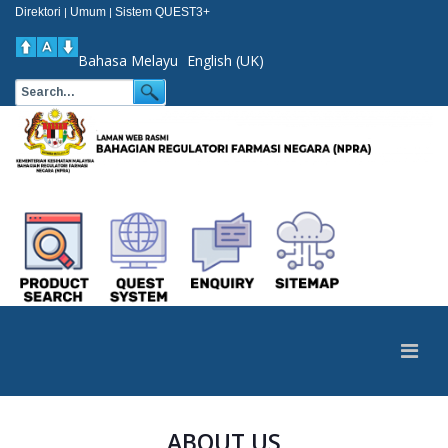
Direktori
Umum
Sistem QUEST3+
|
|
Bahasa Melayu
English (UK)
ABOUT US