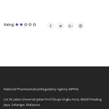
Rating:
National Pharmaceutical Regulatory Agency (NPRA)
Lot 36, Jalan Universiti (Jalan Prof Diraja Ungku Aziz), 46200 Petaling
Jaya, Selangor, Malaysia.