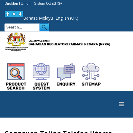
Direktori
Umum
Sistem QUEST3+
|
|
Bahasa Melayu
English (UK)