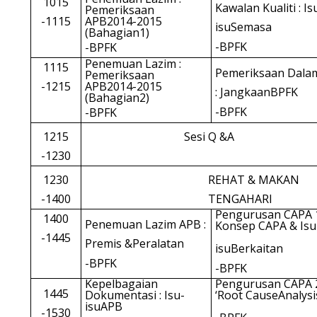
1015
Kawalan Kualiti : Is
Pemeriksaan
-1115
APB2014-2015
isuSemasa
(Bahagian1)
-BPFK
-BPFK
Penemuan Lazim :
1115
Pemeriksaan Dala
Pemeriksaan
-1215
APB2014-2015
: JangkaanBPFK
(Bahagian2)
-BPFK
-BPFK
1215
Sesi Q &A
-1230
1230
REHAT & MAKAN
-1400
TENGAHARI
Pengurusan CAPA 1
1400
Penemuan Lazim APB :
Konsep CAPA & Isu
-1445
Premis &Peralatan
isuBerkaitan
-BPFK
-BPFK
Kepelbagaian
Pengurusan CAPA 2
1445
Dokumentasi : Isu-
‘Root CauseAnalysi
isuAPB
-1530