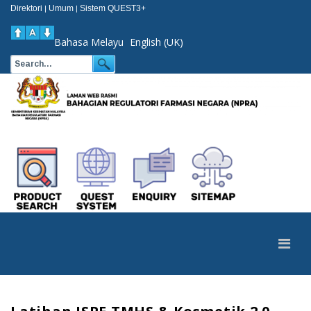
Direktori
Umum
Sistem QUEST3+
|
|
Bahasa Melayu
English (UK)