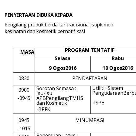
PENYERTAAN DIBUKA KEPADA
Pengilang produk berdaftar tradisional, suplemen
kesihatan dan kosmetik bernotifikasi
PROGRAM
TENTATIF
MASA
Selasa
Rabu
9 Ogos2016
10 Ogos2016
0830
PENDAFTARAN
Utiliti : Sistem
Sorotan Semasa :
0900
PengudaraanBerp
Isu-Isu
-0945
APBPengilangTMHS
-ISPE
dan
Kosmetik
-BPFK
0945
MINUMPAGI
-1015
Penemuan Lazim :