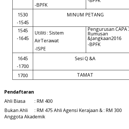
-BPFK
-BPFK
1530
MINUM
PETANG
-1545
Pengurusan CAPA 3
1545
Utiliti : Sistem
Rumusan
-1645
&Jangkaan2016
AirTerawat
-BPFK
-ISPE
1645
Sesi Q &A
-1700
TAMAT
1700
Pendaftaran
Ahli Biasa
: RM 400
Bukan Ahli
: RM 475 Ahli Agensi Kerajaan & : RM 300
Anggota Akademik