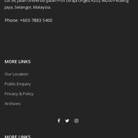
Lot 36, Jalan Universiti (Jalan Prof Diraja Ungku Aziz), 46200 Petaling
Jaya, Selangor, Malaysia.
Phone: +603-7883 5400
MORE LINKS
Our Location
Public Enquiry
Privacy & Policy
Archives
MORE LINKS