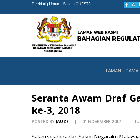
Direktori
Umum
Sistem QUEST3+
|
|
LAMAN UTAMA
Seranta Awam Draf Ga
ke-3, 2018
POSTED BY
JAUZE
01 NOVEMBER 2017
JU
Salam sejahera dan Salam Negaraku Malaysia