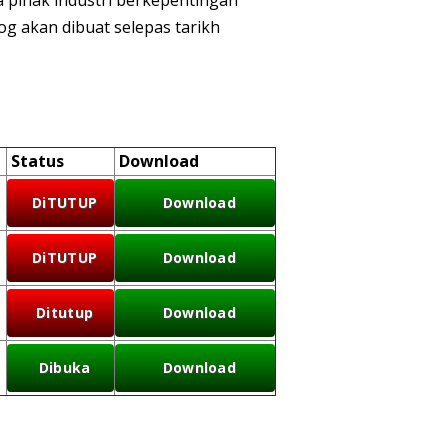
g akan dibuat selepas tarikh
Status
Download
DiTUTUP
Download
DiTUTUP
Download
Ditutup
Download
Dibuka
Download