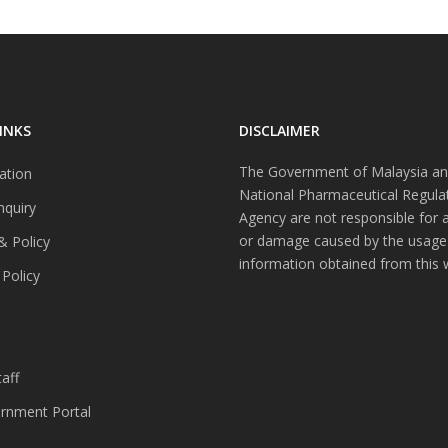
INKS
DISCLAIMER
The Government of Malaysia an
ation
National Pharmaceutical Regula
nquiry
Agency are not responsible for 
or damage caused by the usage
& Policy
information obtained from this 
 Policy
s
aff
nment Portal