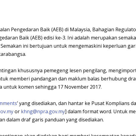
an Pengedaran Baik (AEB) di Malaysia, Bahagian Regulato
edaran Baik (AEB) edisi ke-3. Ini adalah merupakan semak
3. Semakan ini bertujuan untuk mengemaskini keperluan g
tarabangsa.
pentingan khususnya pemegeng lesen pengilang, mengimpor
 untuk memberi pandangan dan maklum balas berhubung dr
ka untuk komen sehingga 17 November 2017.
omments
’ yang disediakan, dan hantar ke Pusat Komplians 
gov.my
or
khng@npra.gov.my
] dalam format word. Untuk m
an dalam draf garis panduan yang disediakan.
kepentingan akan diadakan bagi memberi kesempatan kepada