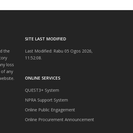
SITE LAST MODIFIED
d the
Last Modified: Rabu 05 Ogos 2026,
tory
11:52:08.
any loss
 of any
ONLINE SERVICES
website.
QUEST3+ System
NPRA Support System
Online Public Engagement
Online Procurement Announcement