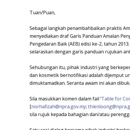
Tuan/Puan,
Sebagai langkah penambahbaikan praktis Amal
menyediakan draf Garis Panduan Amalan Peng
Pengedaran Baik (AEB) edisi ke-2, tahun 201
selaraskan dengan garis panduan rujukan an
Sehubungan itu, pihak industri yang berke
dan kosmetik bernotifikasi adalah dijemput
dimuktamadkan. Seranta awam ini akan dibu
Sila masukkan komen dalam fail ‘
Table for C
[
norhafizah@npra.gov.my
;
thienloong@npra.
sila rujuk kepada bahagian dan/atau perengg
Satu sesi dialog bersama pihak industri ber