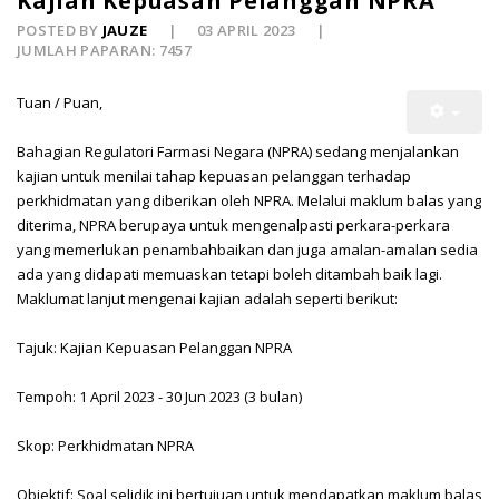
Kajian Kepuasan Pelanggan NPRA
POSTED BY
JAUZE
03 APRIL 2023
JUMLAH PAPARAN: 7457
Tuan / Puan,
Bahagian Regulatori Farmasi Negara (NPRA) sedang menjalankan
kajian untuk menilai tahap kepuasan pelanggan terhadap
perkhidmatan yang diberikan oleh NPRA. Melalui maklum balas yang
diterima, NPRA berupaya untuk mengenalpasti perkara-perkara
yang memerlukan penambahbaikan dan juga amalan-amalan sedia
ada yang didapati memuaskan tetapi boleh ditambah baik lagi.
Maklumat lanjut mengenai kajian adalah seperti berikut:
Tajuk: Kajian Kepuasan Pelanggan NPRA
Tempoh: 1 April 2023 - 30 Jun 2023 (3 bulan)
Skop: Perkhidmatan NPRA
Objektif: Soal selidik ini bertujuan untuk mendapatkan maklum balas