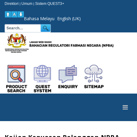
Direktori
Umum
Sistem QUEST3+
|
|
Bahasa Melayu
English (UK)