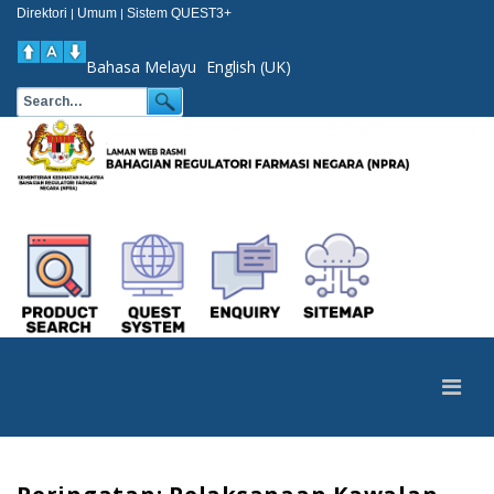
Direktori
Umum
Sistem QUEST3+
|
|
Bahasa Melayu
English (UK)