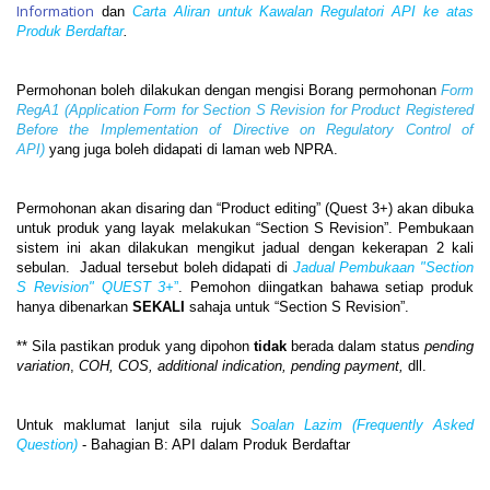
Information
dan
Carta Aliran untuk Kawalan Regulatori API ke atas
Produk Berdaftar
.
Permohonan boleh dilakukan dengan mengisi Borang permohonan
Form
RegA1 (Application Form for Section S Revision for Product Registered
Before the Implementation of Directive on Regulatory Control of
API)
yang juga boleh didapati di laman web NPRA.
Permohonan akan disaring dan
“Product editing” (
Quest 3+) akan dibuka
untuk produk yang layak melakukan “Section S Revision”. Pembukaan
sistem ini akan dilakukan mengikut jadual dengan kekerapan 2 kali
sebulan. Jadual tersebut boleh didapati di
Jadual Pembukaan "Section
S Revision" QUEST 3+
”
. Pemohon diingatkan bahawa setiap produk
hanya dibenarkan
SEKALI
sahaja untuk “Section S Revision”.
** Sila pastikan produk yang dipohon
tidak
berada dalam status
pending
variation
,
COH, COS, additional indication, pending payment,
dll.
Untuk maklumat lanjut sila rujuk
Soalan Lazim
(Frequently Asked
Question)
- Bahagian B: API dalam Produk Berdaftar