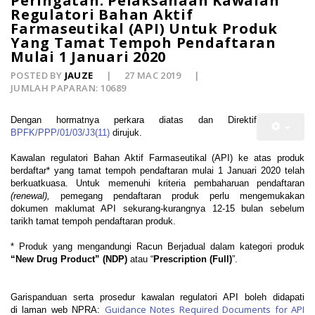
Peringatan: Pelaksanaan Kawalan
Regulatori Bahan Aktif
Farmaseutikal (API) Untuk Produk
Yang Tamat Tempoh Pendaftaran
Mulai 1 Januari 2020
POSTED BY
JAUZE
27 MAC 2019
JUMLAH PAPARAN: 10689
Dengan hormatnya perkara diatas dan Direktif
BPFK/PPP/01/03/J3(11)
dirujuk.
Kawalan regulatori Bahan Aktif Farmaseutikal (API) ke atas produk
berdaftar* yang tamat tempoh pendaftaran mulai 1 Januari 2020 telah
berkuatkuasa. Untuk memenuhi kriteria pembaharuan pendaftaran
(renewal),
pemegang pendaftaran produk perlu mengemukakan
dokumen maklumat API sekurang-kurangnya 12-15 bulan sebelum
tarikh tamat tempoh pendaftaran produk.
* Produk yang mengandungi Racun Berjadual dalam kategori produk
“
New
Drug Product” (NDP)
atau “
Prescription (Full)
”.
Garispanduan serta prosedur kawalan regulatori API boleh didapati
Guidance Notes Required Documents for API
di laman web NPRA: