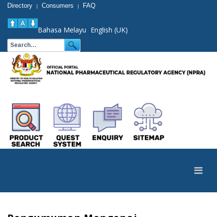
Directory
Consumers
FAQ
|
|
Bahasa Melayu
English (UK)