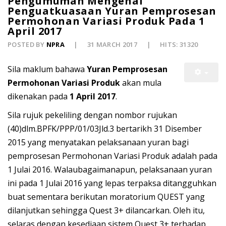
Pengumuman Mengenai
Penguatkuasaan Yuran Pemprosesan
Permohonan Variasi Produk Pada 1
April 2017
POSTED BY
NPRA
31 MARCH 2017
HITS: 31320
Sila maklum bahawa
Yuran Pemprosesan
Permohonan Variasi Produk
akan mula
dikenakan pada
1 April 2017
.
Sila rujuk pekeliling dengan nombor rujukan
(40)dlm.BPFK/PPP/01/03Jld.3 bertarikh 31 Disember
2015 yang menyatakan pelaksanaan yuran bagi
pemprosesan Permohonan Variasi Produk adalah pada
1 Julai 2016. Walaubagaimanapun, pelaksanaan yuran
ini pada 1 Julai 2016 yang lepas terpaksa ditangguhkan
buat sementara berikutan moratorium QUEST yang
dilanjutkan sehingga Quest 3+ dilancarkan. Oleh itu,
selaras dengan kesediaan sistem Quest 3+ terhadap