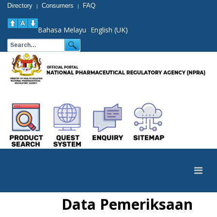
Directory
Consumers
FAQ
|
|
Bahasa Melayu
English (UK)
Data Pemeriksaan