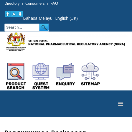
Directory
Consumers
FAQ
|
|
Bahasa Melayu
English (UK)