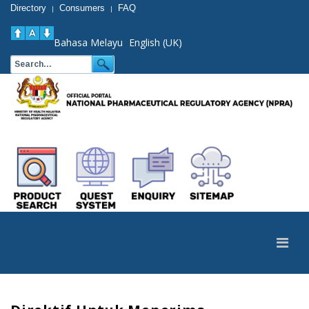
Directory
Consumers
FAQ
|
|
Bahasa Melayu
English (UK)