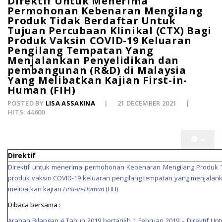
Direktif Untuk Menerima
Permohonan Kebenaran Mengilang
Produk Tidak Berdaftar Untuk
Tujuan Percubaan Klinikal (CTX) Bagi
Produk Vaksin COVID-19 Keluaran
Pengilang Tempatan Yang
Menjalankan Penyelidikan dan
pembangunan (R&D) di Malaysia
Yang Melibatkan Kajian First-in-
Human (FIH)
POSTED BY
LISA ASSAKINA
21 DECEMBER 2021
HITS: 44600
Direktif
Direktif untuk menerima permohonan Kebenaran Mengilang Produk Tid
produk vaksin COVID-19 keluaran pengilang tempatan yang menjalan
melibatkan kajian
First-in-Human
(FIH)
Dibaca bersama :
Arahan Bilangan 4 Tahun 2019 bertarikh 1 Februari 2019 – Direktif 